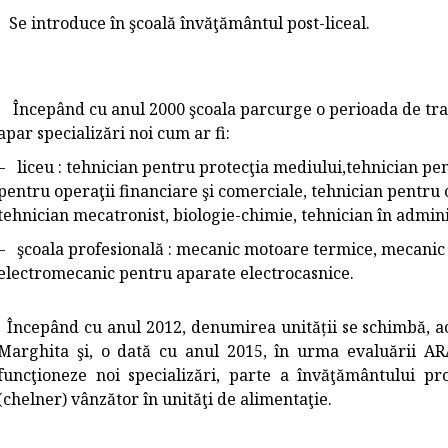
Se introduce în şcoală învăţământul post-liceal.
Începând cu
anul 2000
şcoala parcurge o perioada de tran
apar specializări noi cum ar fi:
– liceu : tehnician pentru protecţia mediului,tehnician pen
pentru operaţii financiare şi comerciale, tehnician pentru 
tehnician mecatronist, biologie-chimie, tehnician în admini
– şcoala profesională : mecanic motoare termice, mecanic p
electromecanic pentru aparate electrocasnice.
Începând cu anul 2012, denumirea unității se schimbă, a
Marghita
şi, o dată cu anul 2015, în urma evaluării ARAC
funcţioneze noi specializări, parte a învăţământului pr
(chelner) vânzător în unităţi de alimentaţie.