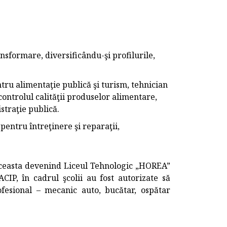
sformare, diversificându-şi profilurile,
tru alimentaţie publică şi turism, tehnician
controlul calităţii produselor alimentare,
straţie publică.
entru întreţinere şi reparaţii,
ceasta devenind Liceul Tehnologic „HOREA”
IP, în cadrul şcolii au fost autorizate să
ofesional – mecanic auto, bucătar, ospătar