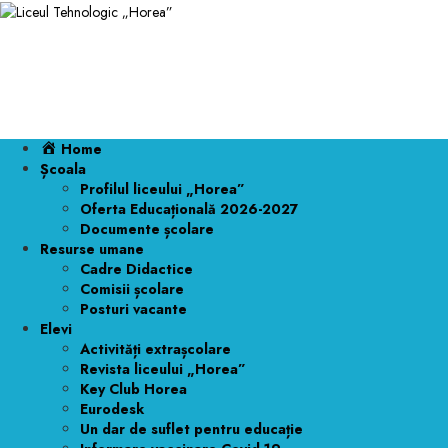
Liceul Tehnolo
Home
Școala
Profilul liceului „Horea”
Oferta Educațională 2026-2027
Documente școlare
Resurse umane
Cadre Didactice
Comisii școlare
Posturi vacante
Elevi
Activități extrașcolare
Revista liceului „Horea”
Key Club Horea
Eurodesk
Un dar de suflet pentru educație