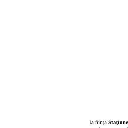
Ia fiinţă
Staţiun