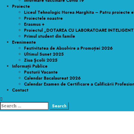
Informare vaccinare Covid 19
Proiecte
Liceul Tehnologic Horea Marghita – Patru proiecte 
Proiectele noastre
Erasmus +
Proiectul „DOTAREA CU LABORATOARE INTELIGEN
Primul student din famile
Evenimente
Festivitatea de Absolvire a Promoției 2026
Ultimul Sunet 2025
Ziua Școlii 2025
Informații Publice
Posturii Vacante
Calendar Bacalaureat 2026
Calendar Examen de Certificare a Calificării Profesio
Contact