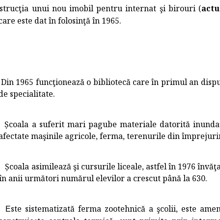
rucţia unui nou imobil pentru internat şi birouri (
actu
 care este dat în folosinţă în 1965.
Din
1965
funcţionează o bibliotecă care în primul an dispu
de specialitate.
Școala a suferit mari pagube materiale datorită inundaţiil
afectate maşinile agricole, ferma, terenurile din împrejurim
Școala asimilează şi cursurile liceale, astfel în 1976 învăţa
în anii următori numărul elevilor a crescut până la 630.
ste sistematizată ferma zootehnică a şcolii, este ame
E