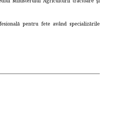
diul Ministerului Agriculturii tractoare şi
sională pentru fete având specializările