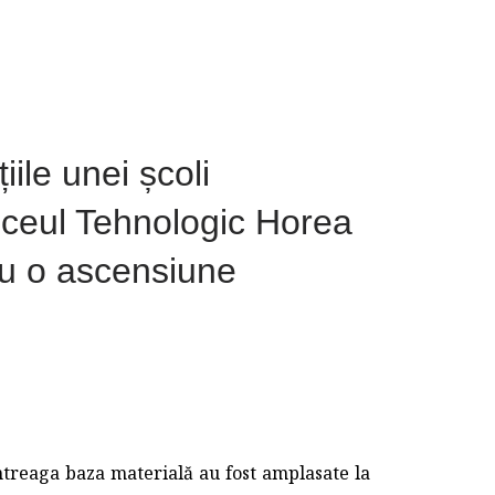
iile unei școli
iceul Tehnologic Horea
cu o ascensiune
 întreaga baza materială au fost amplasate la