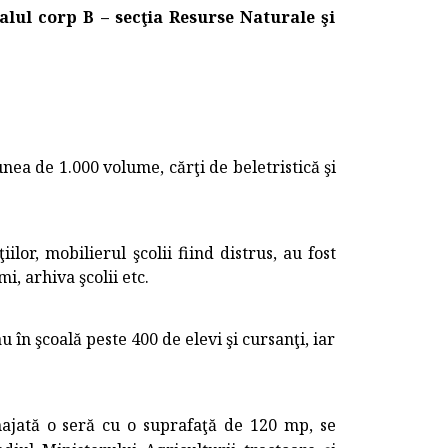
alul corp B – secţia Resurse Naturale şi
nea de 1.000 volume, cărţi de beletristică şi
or, mobilierul şcolii fiind distrus, au fost
i, arhiva şcolii etc.
u în şcoală peste 400 de elevi şi cursanţi, iar
najată o seră cu o suprafaţă de 120 mp, se