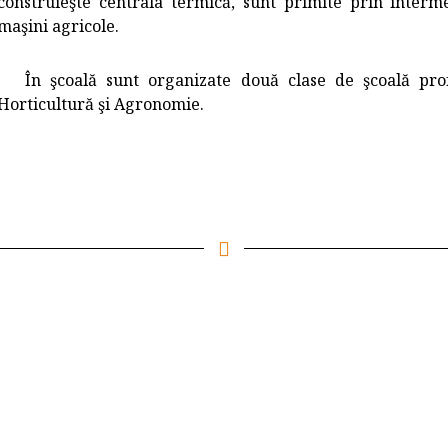
construieşte centrala termică, sunt primite prin interme
maşini agricole.
În şcoală sunt organizate două clase de şcoală profe
Horticultură şi Agronomie.