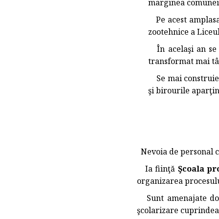
marginea comunei
Pe acest amplasame
zootehnice a Liceu
În acelaşi an se c
transformat mai târ
Se mai construieşt
şi birourile aparţi
Nevoia de personal ca
Ia fiinţă
Şcoala pr
organizarea procesulu
Sunt amenajate două 
şcolarizare cuprindea 