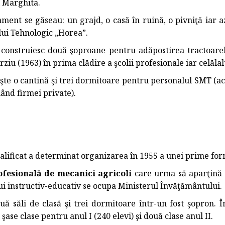
 Marghita.
nt se găseau: un grajd, o casă în ruină, o pivniţă iar a
lui Tehnologic „Horea”.
onstruiesc două şoproane pentru adăpostirea tractoarelor
ziu (1963) în prima clădire a şcolii profesionale iar celălalt
e o cantină şi trei dormitoare pentru personalul SMT (ac
nând firmei private).
lificat a determinat organizarea în 1955 a unei prime for
ofesională de mecanici agricoli
care urma să aparţină d
i instructiv-educativ se ocupa Ministerul Învăţământului.
săli de clasă şi trei dormitoare într-un fost şopron. Î
şase clase pentru anul I (240 elevi) şi două clase anul II.